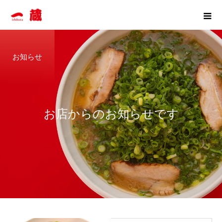
お知らせ
お
店
か
ら
の
お
知
ら
せ
で
す